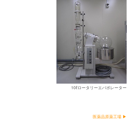
10ℓロータリーエバポレーター
医薬品原薬工場 ▶