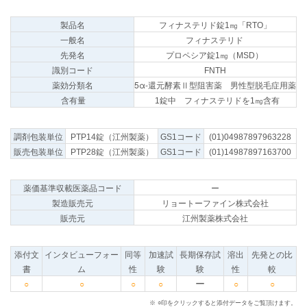
製品名
フィナステリド錠1㎎「RTO」
一般名
フィナステリド
先発名
プロペシア錠1㎎（MSD）
識別コード
FNTH
5α-還元酵素Ⅱ型阻害薬 男性型脱毛症用薬
薬効分類名
含有量
1錠中 フィナステリドを1㎎含有
調剤包装単位
PTP14錠（江州製薬）
GS1コード
(01)04987897963228
販売包装単位
PTP28錠（江州製薬）
GS1コード
(01)14987897163700
薬価基準収載医薬品コード
ー
製造販売元
リョートーファイン株式会社
販売元
江州製薬株式会社
添付文
インタビューフォー
同等
加速試
長期保存試
溶出
先発との比
書
ム
性
験
験
性
較
ー
○
○
○
○
○
○
※ ○印をクリックすると添付データをご覧頂けます。